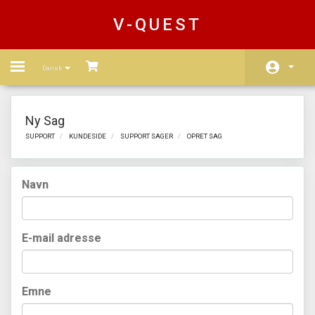
V-QUEST
Toggle
Dansk
navigation
Home
Ny Sag
Store
SUPPORT
KUNDESIDE
SUPPORT SAGER
OPRET SAG
Multi Devices
Navn
Reseller
Affiliates
E-mail adresse
Support
Register Account
Emne
Channel List